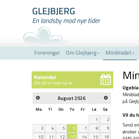
Foreninger
Om Glejbjerg
Minibladet
Min
Kalender
Klik på en dato og se
Ugebla
aktiviteter
Minibla
August
2026
på Glej
Ma
Ti
On
To
Fr
Lø
Sø
Vil du 
1
2
Send en 
3
4
5
6
7
8
9
ønsker 
10
11
12
13
14
15
16
SMS 60 