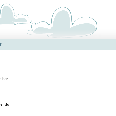
r
e her
ør du