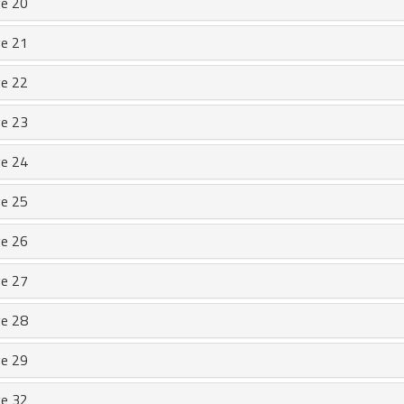
e 20
e 21
e 22
e 23
e 24
e 25
e 26
e 27
e 28
e 29
e 32