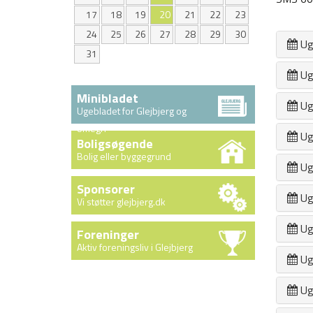
17
18
19
20
21
22
23
24
25
26
27
28
29
30
Ug
31
Ug
Minibladet
Ug
Ugebladet for Glejbjerg og
omegn
Ug
Boligsøgende
Bolig eller byggegrund
Ug
Sponsorer
Ug
Vi støtter glejbjerg.dk
Ug
Foreninger
Aktiv foreningsliv i Glejbjerg
Ug
Ug