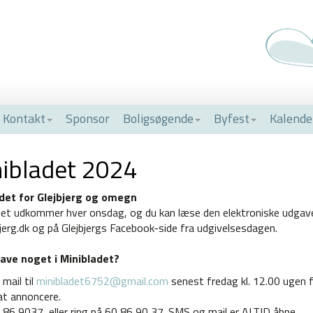
Kontakt
Sponsor
Boligsøgende
Byfest
Kalende
ibladet 2024
det for Glejbjerg og omegn
det udkommer hver onsdag, og du kan læse den elektroniske udgav
bjerg.dk og på Glejbjergs Facebook-side fra udgivelsesdagen.
have noget i Minibladet?
mail til
minibladet6752@gmail.com
senest fredag kl. 12.00 ugen f
at annoncere.
86 9037, eller ring på 60 86 90 37. SMS og mail er ALTID åbne.