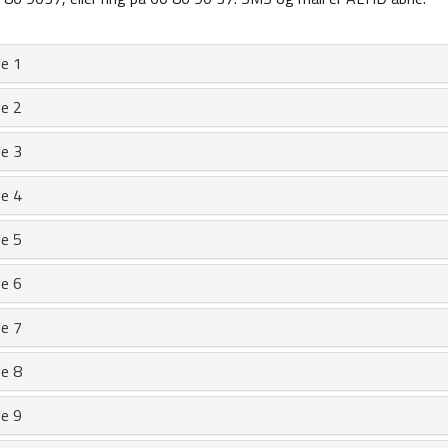
e 1
e 2
e 3
e 4
e 5
e 6
e 7
e 8
e 9