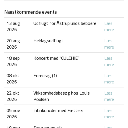
Næstkommende events
13 aug
Udflugt for Åstruplunds beboere
Læs
2026
mere
20 aug
Heldagsudflugt
Læs
2026
mere
18 sep
Koncert med “CULCHIE”
Læs
2026
mere
08 okt
Foredrag (1)
Læs
2026
mere
22 okt
Virksomhedsbesøg hos Louis
Læs
2026
Poulsen
mere
05 nov
Intinkoncder med Fætters
Læs
2026
mere
19 nov
Sang og musik
Læs