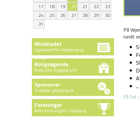
17
18
19
20
21
22
23
24
25
26
27
28
29
30
31
På Veje
rundt o
Minibladet
S
Ugebladet for Glejbjerg og
F
omegn
S
Boligsøgende
D
Bolig eller byggegrund
A
Sponsorer
.
Vi støtter glejbjerg.dk
Få fat 
Foreninger
Aktiv foreningsliv i Glejbjerg