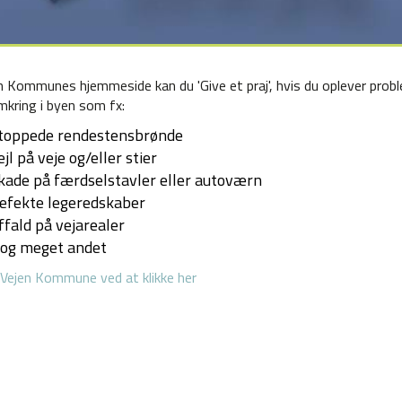
n Kommunes hjemmeside kan du 'Give et praj', hvis du oplever prob
mkring i byen som fx:
toppede rendestensbrønde
ejl på veje og/eller stier
kade på færdselstavler eller autoværn
efekte legeredskaber
ffald på vejarealer
.. og meget andet
i Vejen Kommune ved at klikke her