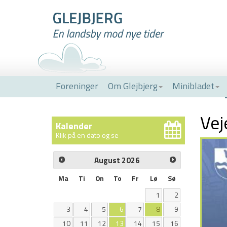
Foreninger
Om Glejbjerg
Minibladet
Vej
Kalender
Klik på en dato og se
aktiviteter
August
2026
Ma
Ti
On
To
Fr
Lø
Sø
1
2
3
4
5
6
7
8
9
10
11
12
13
14
15
16